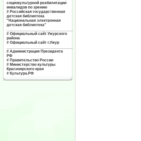
социокультурной реабилитации
инвалидов по зрению
#
Российская государственная
детская библиотека
"Национальная электронная
детская библиотека"
______________________________
#
Официальный сайт Ужурского
района
#
Официальный сайт г.Ужур
______________________________
#
Администрация Президента
РФ
#
Правительство России
#
Министерство культуры
Красноярского края
#
Культура.РФ