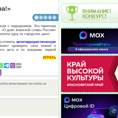
а!»
ьбе с терроризмом. Эта памятная
 «О днях воинской славы России»
ватили одну из городских школ.
дготовила
антитеррористическую
ожет проверить свои знания о
ого акта и по оказанию первой
ИГРАТЬ
ройти регистрацию или войти на