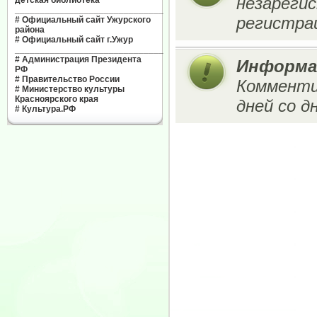
незареги
детская библиотека"
______________________________
регистрац
#
Официальный сайт Ужурского
района
#
Официальный сайт г.Ужур
______________________________
#
Администрация Президента
Информа
РФ
#
Правительство России
Комменти
#
Министерство культуры
Красноярского края
дней со д
#
Культура.РФ