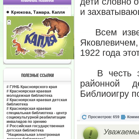
дети словно 
КНИЖНЫЕ НОВИНКИ
и захватываю
Крюкова, Тамара. Капля
Всем извес
Яковлевичем
1922 года это
В честь эт
ПОЛЕЗНЫЕ ССЫЛКИ
районной д
#
ГУНБ Красноярского края
Библиоигру п
#
Красноярская краевая
молодежная библиотека
#
Красноярская краевая детская
библиотека
#
Красноярская краевая
специальная библиотека - центр
Просмотров: 659
Комме
социокультурной реабилитации
инвалидов по зрению
#
Российская государственная
Уважаемы
детская библиотека
"Национальная электронная