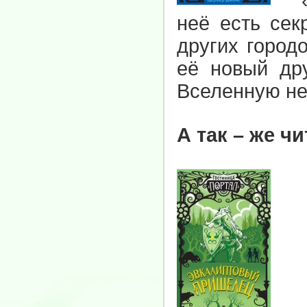
«П
неё есть сек
других город
её новый др
Вселенную н
А так – же ч