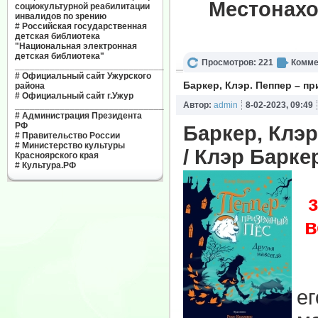
Местонахо
социокультурной реабилитации
инвалидов по зрению
#
Российская государственная
детская библиотека
"Национальная электронная
детская библиотека"
Просмотров: 221
Комме
______________________________
#
Официальный сайт Ужурского
Баркер, Клэр. Пеппер – пр
района
#
Официальный сайт г.Ужур
Автор:
admin
8-02-2023, 09:49
______________________________
#
Администрация Президента
РФ
Баркер, Клэр
#
Правительство России
#
Министерство культуры
/ Клэр Баркер
Красноярского края
#
Культура.РФ
в
Ж
е