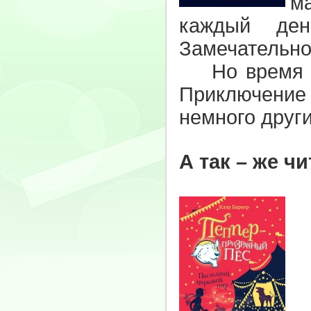
ма
каждый ден
Замечательно
Но время шл
Приключение
немного дру
А так – же ч