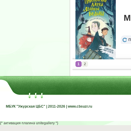
М
П
1
2
МБУК "Ужурская ЦБС" | 2011-2026 | www.cbsuzr.ru
МБУК "Ужурская ЦБС" | 2011-2026 | www.cbsuzr.ru
{* активация плагина unitegallery *}