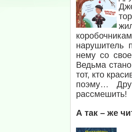
Дж
то
жи
коробочника
нарушитель п
нему со свое
Ведьма стано
тот, кто крас
поэму… Дру
рассмешить!
А так – же ч