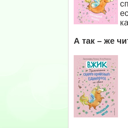
с
е
ка
А так – же ч