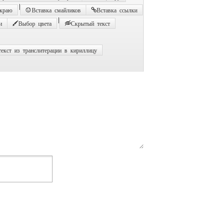
|
 краю
Вставка смайликов
Вставка ссылки
|
и
Выбор цвета
Скрытый текст
екст из транслитерации в кириллицу