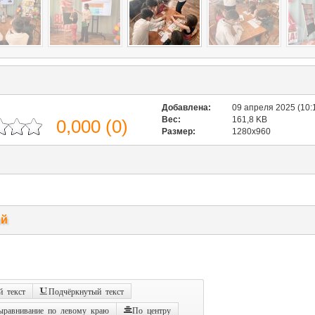
Добавлена:
09 апреля 2025 (10:
Вес:
161,8 KB
0,000
(
0
)
Размер:
1280x960
ий
 текст
Подчёркнутый текст
ыравнивание по левому краю
По центру