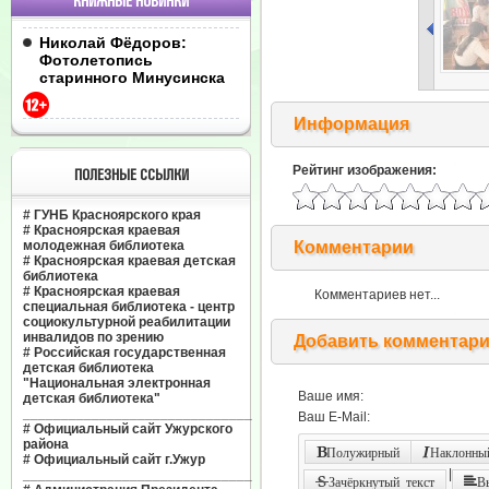
КНИЖНЫЕ НОВИНКИ
Николай Фёдоров:
Фотолетопись
старинного Минусинска
Информация
Рейтинг изображения:
ПОЛЕЗНЫЕ ССЫЛКИ
#
ГУНБ Красноярского края
#
Красноярская краевая
молодежная библиотека
Комментарии
#
Красноярская краевая детская
библиотека
#
Красноярская краевая
Комментариев нет...
специальная библиотека - центр
социокультурной реабилитации
инвалидов по зрению
Добавить комментар
#
Российская государственная
детская библиотека
"Национальная электронная
Ваше имя:
детская библиотека"
______________________________
Ваш E-Mail:
#
Официальный сайт Ужурского
района
Полужирный
Наклонный
#
Официальный сайт г.Ужур
|
______________________________
Зачёркнутый текст
В