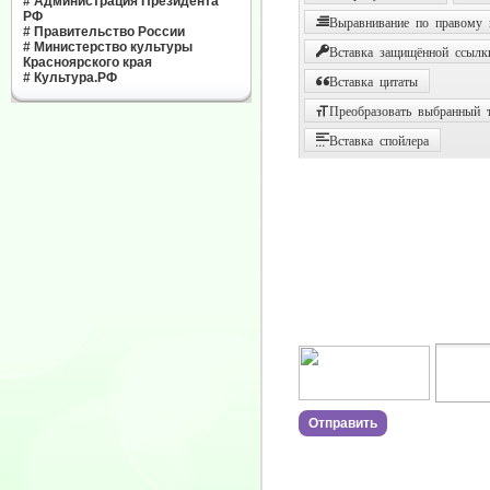
#
Администрация Президента
РФ
Выравнивание по правому
#
Правительство России
#
Министерство культуры
Вставка защищённой ссылк
Красноярского края
#
Культура.РФ
Вставка цитаты
Преобразовать выбранный т
Вставка спойлера