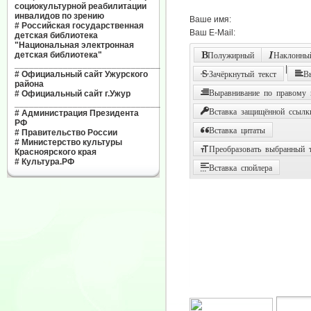
социокультурной реабилитации
инвалидов по зрению
Ваше имя:
#
Российская государственная
Ваш E-Mail:
детская библиотека
"Национальная электронная
детская библиотека"
Полужирный
Наклонный
______________________________
|
#
Официальный сайт Ужурского
Зачёркнутый текст
В
района
Выравнивание по правому
#
Официальный сайт г.Ужур
______________________________
Вставка защищённой ссылк
#
Администрация Президента
РФ
Вставка цитаты
#
Правительство России
#
Министерство культуры
Преобразовать выбранный т
Красноярского края
#
Культура.РФ
Вставка спойлера