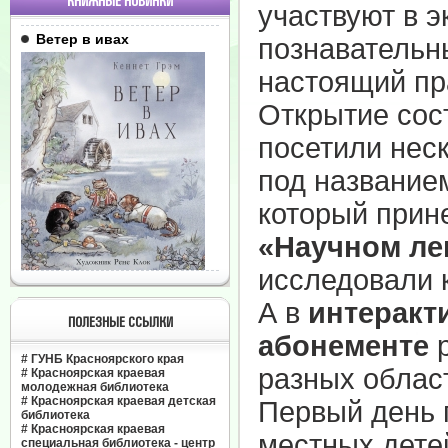
КНИЖНЫЕ НОВИНКИ
участвуют в э
Ветер в ивах
познавательн
настоящий пр
Открытие сост
посетили нес
под название
который прине
«Научном ле
исследовали 
А в
интеракт
ПОЛЕЗНЫЕ ССЫЛКИ
абонементе
р
#
ГУНБ Красноярского края
разных облас
#
Красноярская краевая
молодежная библиотека
#
Красноярская краевая детская
Первый день 
библиотека
#
Красноярская краевая
местных детей
специальная библиотека - центр