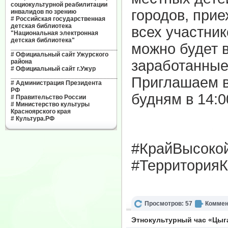
социокультурной реабилитации
городов, при
инвалидов по зрению
#
Российская государственная
детская библиотека
всех участни
"Национальная электронная
детская библиотека"
можно будет 
______________________________
#
Официальный сайт Ужурского
заработанные
района
#
Официальный сайт г.Ужур
______________________________
Приглашаем в
#
Администрация Президента
РФ
будням в 14:0
#
Правительство России
#
Министерство культуры
Красноярского края
#
Культура.РФ
#КрайВысоко
#ТерриторияК
Просмотров: 57
Коммен
Этнокультурный час «Цыга