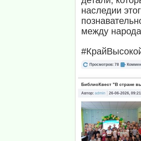
детали, кото
наследии это
познавательн
между народа
#КрайВысоко
Просмотров: 78
Коммен
БиблиоКвест "В стране в
Автор:
admin
26-06-2026, 09:21