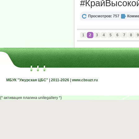
#КрайВысоко
Просмотров: 757
Комме
1
2
3
4
5
6
7
8
9
МБУК "Ужурская ЦБС" | 2011-2026 | www.cbsuzr.ru
МБУК "Ужурская ЦБС" | 2011-2026 | www.cbsuzr.ru
{* активация плагина unitegallery *}