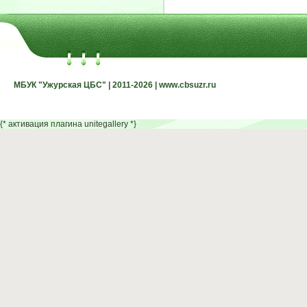
МБУК "Ужурская ЦБС" | 2011-2026 | www.cbsuzr.ru
МБУК "Ужурская ЦБС" | 2011-2026 | www.cbsuzr.ru
{* активация плагина unitegallery *}