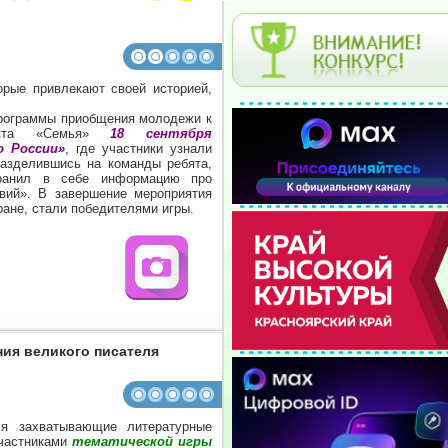
рые привлекают своей историей,
программы приобщения молодежи к
оекта «Семья»
18 сентября
 России»
,
где участники узнали
азделившись на команды ребята,
хранил в себе информацию про
твий». В завершение мероприятия
ране, стали победителями игры.
ния великого писателя
я захватывающие литературные
участниками
тематической игры