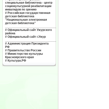
специальная библиотека - центр
социокультурной реабилитации
инвалидов по зрению
#
Российская государственная
детская библиотека
"Национальная электронная
детская библиотека"
______________________________
#
Официальный сайт Ужурского
района
#
Официальный сайт г.Ужур
______________________________
#
Администрация Президента
РФ
#
Правительство России
#
Министерство культуры
Красноярского края
#
Культура.РФ