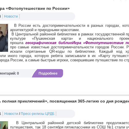
ра «Фотопутешествие по России»
4
Новости
В России есть достопримечательности в разных городах, кото
архитектурой и природными красотами.
В Центральной районной библиотеке в рамках государственной 
культуре «Пушкинская карта» и национального пр
прошла
географическая
библиоИгра «Фотопутешествие по
про самые известные достопримечательности городов России.
Р
искали спрятанные QR-коды по библиотеке. Каждый код 
или иного города, которую ребята записывали в их «Карту путешес
орода России, а самые быстрые игроки, совершившие путешествие по ст
ентарий: 0
Подробнее
 полная приключений», посвященная 365-летию со дня рожде
1
Новости
/
Пресс-релизы ЦРДБ
В Центральной районной детской библиотеке продолжаетс
путешествия, так 18 сентября пятиклассники из СОШ №1 стали 