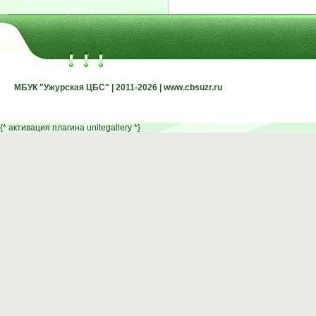
МБУК "Ужурская ЦБС" | 2011-2026 | www.cbsuzr.ru
МБУК "Ужурская ЦБС" | 2011-2026 | www.cbsuzr.ru
{* активация плагина unitegallery *}