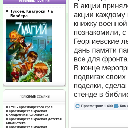
КНИЖНЫЕ НОВИНКИ
В акции принял
Туссен, Кватроки, Ла
акции каждому 
Барбера
книжку военной
познакомили, с
Георгиевские л
дань памяти па
все для фронта
В конце меропр
подвигах своих
поделки, сдела
стенде в библи
ПОЛЕЗНЫЕ ССЫЛКИ
Просмотров: 1 400
Комм
#
ГУНБ Красноярского края
#
Красноярская краевая
молодежная библиотека
#
Красноярская краевая детская
библиотека
#
Красноярская краевая