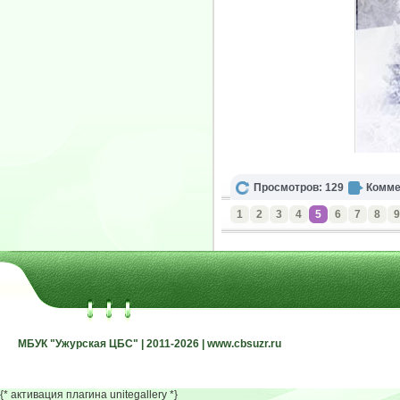
Просмотров: 129
Комме
1
2
3
4
5
6
7
8
9
МБУК "Ужурская ЦБС" | 2011-2026 | www.cbsuzr.ru
МБУК "Ужурская ЦБС" | 2011-2026 | www.cbsuzr.ru
{* активация плагина unitegallery *}