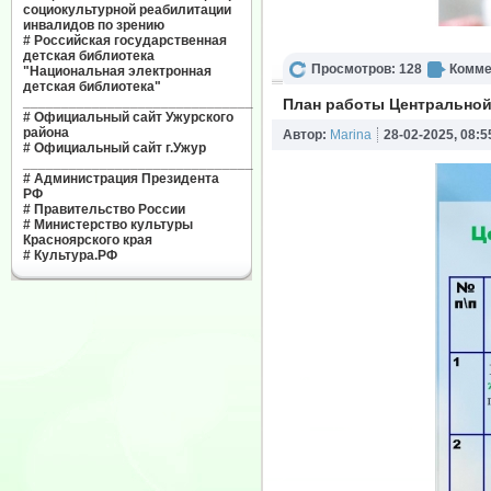
социокультурной реабилитации
инвалидов по зрению
#
Российская государственная
детская библиотека
Просмотров: 128
Комме
"Национальная электронная
детская библиотека"
______________________________
План работы Центральной
#
Официальный сайт Ужурского
района
Автор:
Marina
28-02-2025, 08:5
#
Официальный сайт г.Ужур
______________________________
#
Администрация Президента
РФ
#
Правительство России
#
Министерство культуры
Красноярского края
#
Культура.РФ