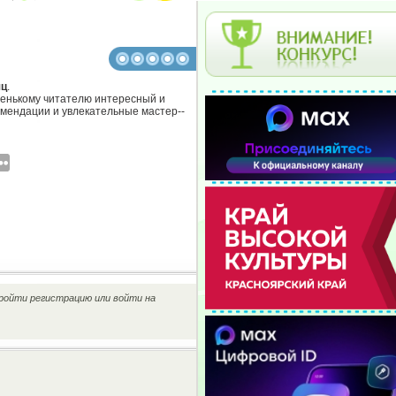
яц
.
аленькому читателю интересный и
омендации и увлекательные мастер-­
ройти регистрацию или войти на