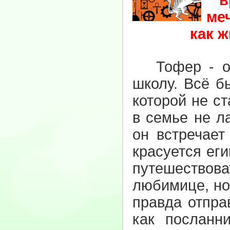
в
ме
как ж
Тофер - обы
школу. Всё б
которой не ст
в семье не л
он встречает
красуется ег
путешествова
любимице, но
правда отпра
как посланн