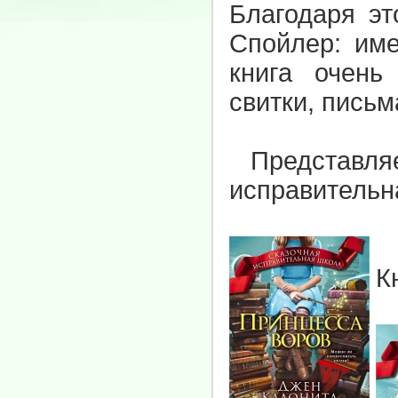
Благодаря эт
Спойлер: име
книга очен
свитки, пись
Представляем
исправительн
К