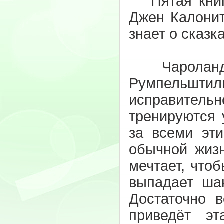
Пятая книга
Джен Калонит
знает о сказк
Чароландия
Румпельшти
исправител
тренируются 
за всеми эти
обычной жизн
мечтает, что
выпадает шан
Достаточно в
приведёт э