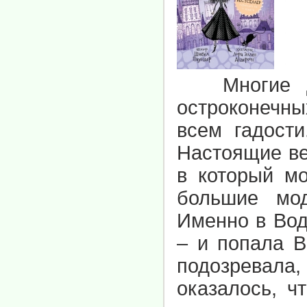
Многие дум
остроконечны
всем гадости
Настоящие ве
в который м
большие мо
Именно в Водо
– и попала В
подозревала, 
оказалось, ч