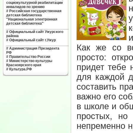
социокультурной реабилитации
инвалидов по зрению
#
Российская государственная
детская библиотека
"Национальная электронная
детская библиотека"
к
______________________________
#
Официальный сайт Ужурского
района
#
Официальный сайт г.Ужур
______________________________
Как же со в
#
Администрация Президента
РФ
просто: откр
#
Правительство России
#
Министерство культуры
придет тебе 
Красноярского края
#
Культура.РФ
для каждой д
составить пр
важно его со
в школе и об
простых, но
непременно н