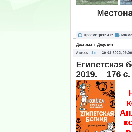
Местона
Просмотров: 415
Комме
Джарман, Джулия
Автор:
admin
30-03-2022, 09:06
Египетская б
2019. – 176 с
к
Ан
к