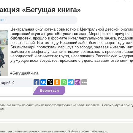
акция «Бегущая книга»
сти
Центральная библиотека совместно с Центральной детской библи
всероссийскую акцию «Бегущая книга»
. Мероприятие, приуроче
библиотек
, прошло в формате интеллектуального забега, подари
новых знаний. В этом году Весенний забег был посвящен Году еди
Библиотекари проложили маршрут по городу, задавая жителям инт
майского марафона участники, имели возможность проверить свои
народностей и этнических групп, населяющих Российскую Федера
у ужурцев всех возрастов: прохожие с удовольствием отвечали, д
#БегущаяКнига
тарий: 0
Вернуться
ь, вы зашли на сайт как незарегистрированный пользователь. Рекомендуем вам п
ном.
тьи на сайте возможно только в течении
5
дней со дня публикации.