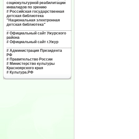
социокультурной реабилитации
инвалидов по зрению
#
Российская государственная
детская библиотека
"Национальная электронная
детская библиотека"
______________________________
#
Официальный сайт Ужурского
района
#
Официальный сайт г.Ужур
______________________________
#
Администрация Президента
РФ
#
Правительство России
#
Министерство культуры
Красноярского края
#
Культура.РФ