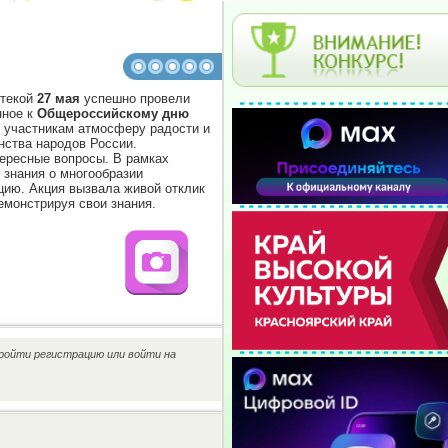
отекой
27 мая
успешно провели
нное к
Общероссийскому дню
в участникам атмосферу радости и
нства народов России.
ересные вопросы. В рамках
 знания о многообразии
цию. Акция вызвала живой отклик
емонстрируя свои знания.
ройти регистрацию или войти на