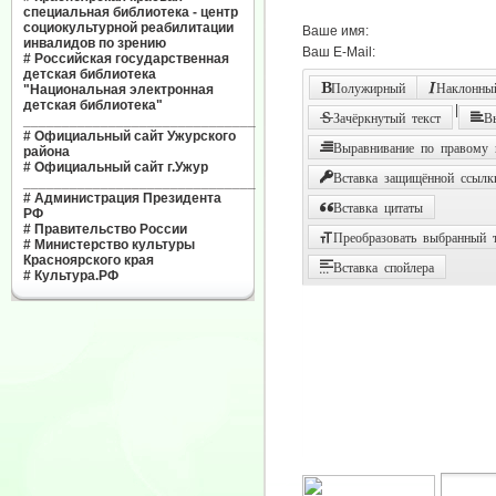
специальная библиотека - центр
социокультурной реабилитации
Ваше имя:
инвалидов по зрению
Ваш E-Mail:
#
Российская государственная
детская библиотека
Полужирный
Наклонный
"Национальная электронная
детская библиотека"
|
Зачёркнутый текст
В
______________________________
#
Официальный сайт Ужурского
Выравнивание по правому
района
#
Официальный сайт г.Ужур
Вставка защищённой ссылк
______________________________
#
Администрация Президента
Вставка цитаты
РФ
#
Правительство России
Преобразовать выбранный т
#
Министерство культуры
Красноярского края
Вставка спойлера
#
Культура.РФ