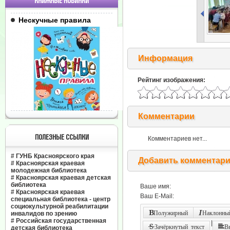
КНИЖНЫЕ НОВИНКИ
Нескучные правила
Информация
Рейтинг изображения:
Комментарии
ПОЛЕЗНЫЕ ССЫЛКИ
Комментариев нет...
#
ГУНБ Красноярского края
Добавить комментар
#
Красноярская краевая
молодежная библиотека
#
Красноярская краевая детская
библиотека
Ваше имя:
#
Красноярская краевая
Ваш E-Mail:
специальная библиотека - центр
социокультурной реабилитации
Полужирный
Наклонный
инвалидов по зрению
#
Российская государственная
|
Зачёркнутый текст
В
детская библиотека