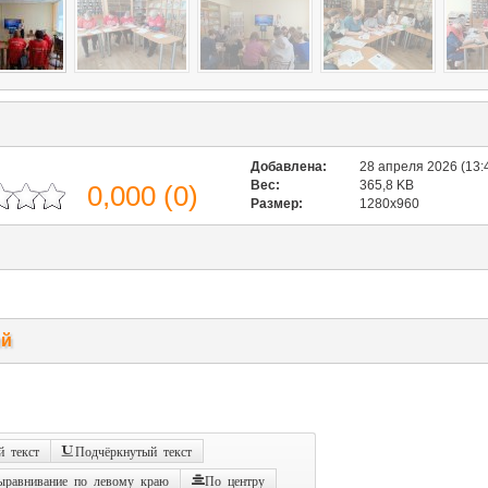
Добавлена:
28 апреля 2026 (13:
Вес:
365,8 KB
0,000
(
0
)
Размер:
1280x960
ий
 текст
Подчёркнутый текст
ыравнивание по левому краю
По центру