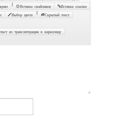
|
 краю
Вставка смайликов
Вставка ссылки
|
и
Выбор цвета
Скрытый текст
екст из транслитерации в кириллицу