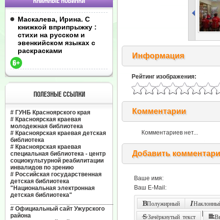
КНИЖНЫЕ НОВИНКИ
Маскалева, Ирина. С
книжкой вприпрыжку :
стихи на русском и
эвенкийском языках с
раскрасками
Информация
Рейтинг изображения:
ПОЛЕЗНЫЕ ССЫЛКИ
Комментарии
#
ГУНБ Красноярского края
#
Красноярская краевая
молодежная библиотека
Комментариев нет...
#
Красноярская краевая детская
библиотека
#
Красноярская краевая
Добавить комментар
специальная библиотека - центр
социокультурной реабилитации
инвалидов по зрению
#
Российская государственная
Ваше имя:
детская библиотека
Ваш E-Mail:
"Национальная электронная
детская библиотека"
______________________________
Полужирный
Наклонный
#
Официальный сайт Ужурского
|
района
Зачёркнутый текст
В