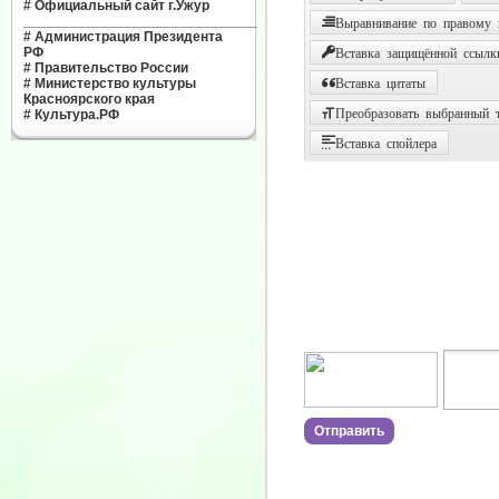
#
Официальный сайт г.Ужур
______________________________
Выравнивание по правому
#
Администрация Президента
РФ
Вставка защищённой ссылк
#
Правительство России
#
Министерство культуры
Вставка цитаты
Красноярского края
Преобразовать выбранный т
#
Культура.РФ
Вставка спойлера