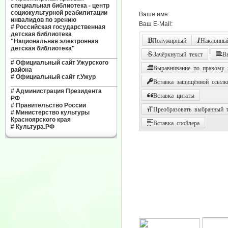
специальная библиотека - центр
социокультурной реабилитации
Ваше имя:
инвалидов по зрению
Ваш E-Mail:
#
Российская государственная
детская библиотека
Полужирный
Наклонный
"Национальная электронная
детская библиотека"
|
Зачёркнутый текст
В
______________________________
#
Официальный сайт Ужурского
Выравнивание по правому
района
#
Официальный сайт г.Ужур
Вставка защищённой ссылк
______________________________
#
Администрация Президента
Вставка цитаты
РФ
#
Правительство России
Преобразовать выбранный т
#
Министерство культуры
Красноярского края
Вставка спойлера
#
Культура.РФ