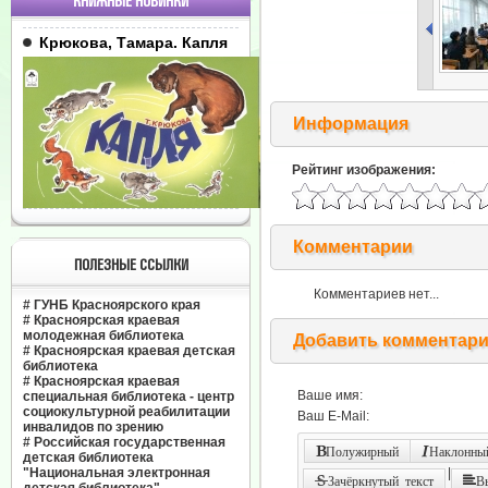
КНИЖНЫЕ НОВИНКИ
Крюкова, Тамара. Капля
Информация
Рейтинг изображения:
Комментарии
ПОЛЕЗНЫЕ ССЫЛКИ
Комментариев нет...
#
ГУНБ Красноярского края
#
Красноярская краевая
молодежная библиотека
Добавить комментар
#
Красноярская краевая детская
библиотека
#
Красноярская краевая
Ваше имя:
специальная библиотека - центр
социокультурной реабилитации
Ваш E-Mail:
инвалидов по зрению
#
Российская государственная
Полужирный
Наклонный
детская библиотека
"Национальная электронная
|
Зачёркнутый текст
В