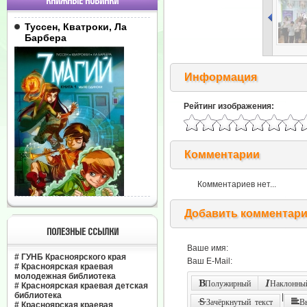
КНИЖНЫЕ НОВИНКИ
Туссен, Кватроки, Ла
Барбера
Информация
Рейтинг изображения:
Комментарии
Комментариев нет...
Добавить комментар
ПОЛЕЗНЫЕ ССЫЛКИ
Ваше имя:
#
ГУНБ Красноярского края
Ваш E-Mail:
#
Красноярская краевая
молодежная библиотека
Полужирный
Наклонный
#
Красноярская краевая детская
библиотека
|
Зачёркнутый текст
В
#
Красноярская краевая