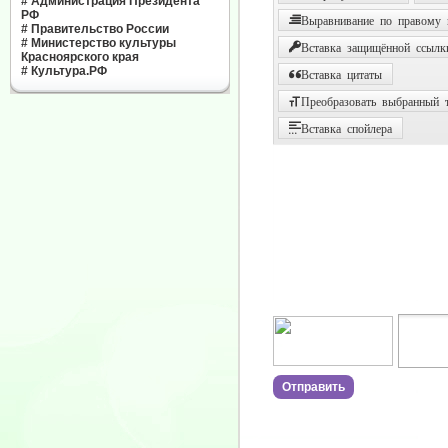
#
Администрация Президента
РФ
Выравнивание по правому
#
Правительство России
#
Министерство культуры
Вставка защищённой ссылк
Красноярского края
#
Культура.РФ
Вставка цитаты
Преобразовать выбранный т
Вставка спойлера