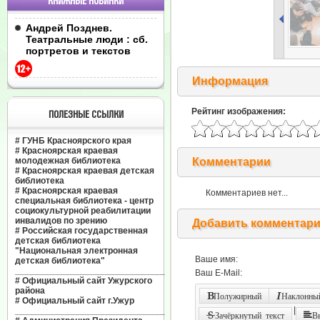
КНИЖНЫЕ НОВИНКИ
Андрей Позднев.
Театральные люди : сб.
портретов и текстов
Информация
Рейтинг изображения:
ПОЛЕЗНЫЕ ССЫЛКИ
#
ГУНБ Красноярского края
#
Красноярская краевая
молодежная библиотека
Комментарии
#
Красноярская краевая детская
библиотека
#
Красноярская краевая
Комментариев нет...
специальная библиотека - центр
социокультурной реабилитации
инвалидов по зрению
Добавить комментар
#
Российская государственная
детская библиотека
"Национальная электронная
Ваше имя:
детская библиотека"
______________________________
Ваш E-Mail:
#
Официальный сайт Ужурского
района
Полужирный
Наклонный
#
Официальный сайт г.Ужур
|
______________________________
Зачёркнутый текст
В