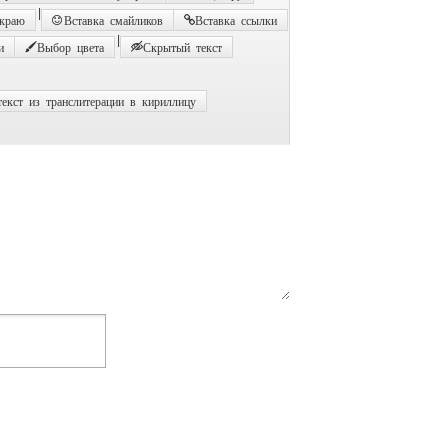
|
 краю
Вставка смайликов
Вставка ссылки
|
и
Выбор цвета
Скрытый текст
екст из транслитерации в кириллицу