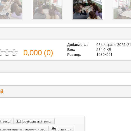
Добавлена:
03 февраля 2025 (8:
Вес:
534,0 KB
0,000
(
0
)
Размер:
1280x961
ий
 текст
Подчёркнутый текст
ыравнивание по левому краю
По центру