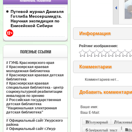
КНИЖНЫЕ НОВИНКИ
Путевой журнал Даниэля
Готлиба Мессершмидта.
Научная экспедиция по
Енисейской Сибири
Информация
Рейтинг изображения:
ПОЛЕЗНЫЕ ССЫЛКИ
#
ГУНБ Красноярского края
Комментарии
#
Красноярская краевая
молодежная библиотека
#
Красноярская краевая детская
библиотека
Комментариев нет...
#
Красноярская краевая
специальная библиотека - центр
социокультурной реабилитации
Добавить комментар
инвалидов по зрению
#
Российская государственная
детская библиотека
Ваше имя:
"Национальная электронная
детская библиотека"
Ваш E-Mail:
______________________________
#
Официальный сайт Ужурского
Полужирный
Наклонный
района
|
#
Официальный сайт г.Ужур
Зачёркнутый текст
В