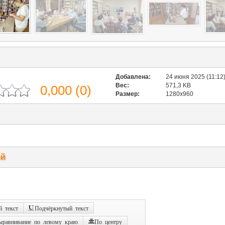
Добавлена:
24 июня 2025 (11:12
Вес:
571,3 KB
0,000
(
0
)
Размер:
1280x960
ий
 текст
Подчёркнутый текст
ыравнивание по левому краю
По центру