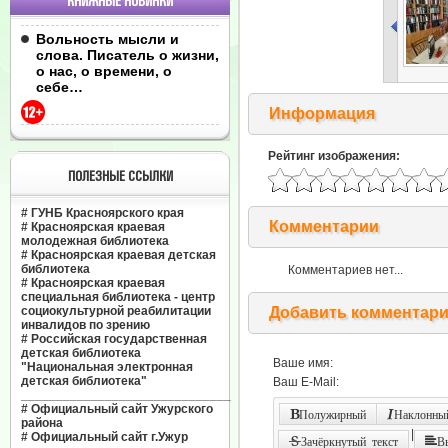
КНИЖНЫЕ НОВИНКИ
Вольность мысли и
слова. Писатель о жизни,
о нас, о времени, о
себе…
Информация
Рейтинг изображения:
ПОЛЕЗНЫЕ ССЫЛКИ
#
ГУНБ Красноярского края
Комментарии
#
Красноярская краевая
молодежная библиотека
#
Красноярская краевая детская
библиотека
Комментариев нет...
#
Красноярская краевая
специальная библиотека - центр
социокультурной реабилитации
Добавить комментар
инвалидов по зрению
#
Российская государственная
детская библиотека
Ваше имя:
"Национальная электронная
детская библиотека"
Ваш E-Mail:
______________________________
#
Официальный сайт Ужурского
Полужирный
Наклонный
района
|
#
Официальный сайт г.Ужур
Зачёркнутый текст
В