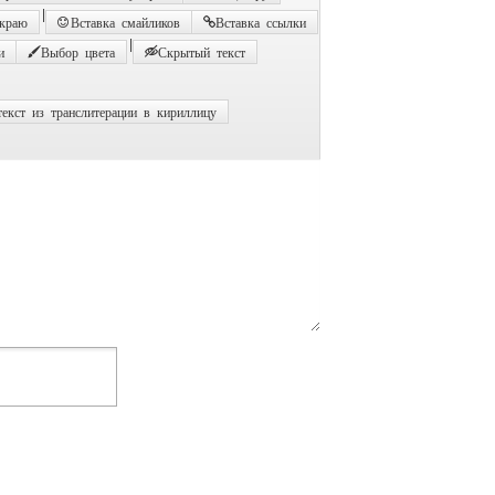
|
 краю
Вставка смайликов
Вставка ссылки
|
и
Выбор цвета
Скрытый текст
екст из транслитерации в кириллицу