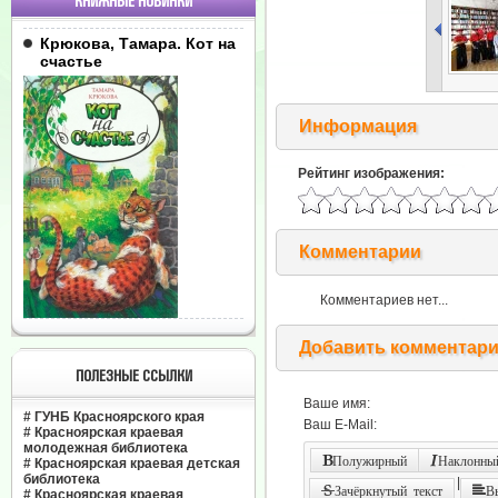
КНИЖНЫЕ НОВИНКИ
Крюкова, Тамара. Кот на
счастье
Информация
Рейтинг изображения:
Комментарии
Комментариев нет...
Добавить комментар
ПОЛЕЗНЫЕ ССЫЛКИ
Ваше имя:
#
ГУНБ Красноярского края
Ваш E-Mail:
#
Красноярская краевая
молодежная библиотека
Полужирный
Наклонный
#
Красноярская краевая детская
библиотека
|
Зачёркнутый текст
В
#
Красноярская краевая