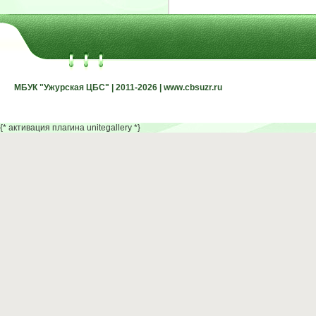
МБУК "Ужурская ЦБС" | 2011-2026 | www.cbsuzr.ru
МБУК "Ужурская ЦБС" | 2011-2026 | www.cbsuzr.ru
{* активация плагина unitegallery *}