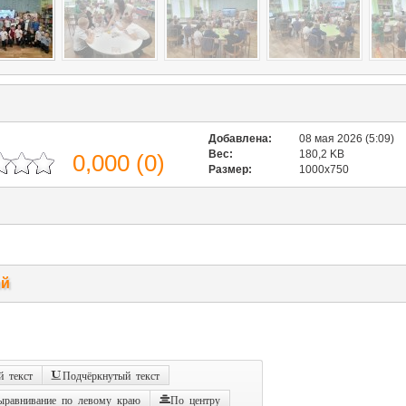
Добавлена:
08 мая 2026 (5:09)
Вес:
180,2 KB
0,000
(
0
)
Размер:
1000x750
ий
 текст
Подчёркнутый текст
ыравнивание по левому краю
По центру