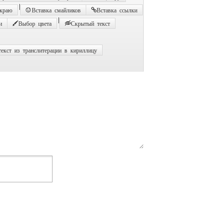
|
 краю
Вставка смайликов
Вставка ссылки
|
и
Выбор цвета
Скрытый текст
екст из транслитерации в кириллицу