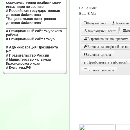
социокультурной реабилитации
инвалидов по зрению
Ваше имя:
#
Российская государственная
Ваш E-Mail:
детская библиотека
"Национальная электронная
детская библиотека"
Полужирный
Наклонный
______________________________
|
#
Официальный сайт Ужурского
Зачёркнутый текст
В
района
Выравнивание по правому
#
Официальный сайт г.Ужур
______________________________
Вставка защищённой ссылк
#
Администрация Президента
РФ
Вставка цитаты
#
Правительство России
#
Министерство культуры
Преобразовать выбранный т
Красноярского края
#
Культура.РФ
Вставка спойлера