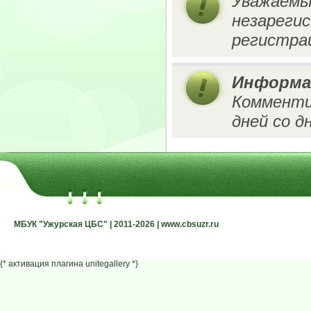
Уважаемы
незареги
регистрац
Информа
Комменти
дней со д
МБУК "Ужурская ЦБС" | 2011-2026 | www.cbsuzr.ru
МБУК "Ужурская ЦБС" | 2011-2026 | www.cbsuzr.ru
{* активация плагина unitegallery *}