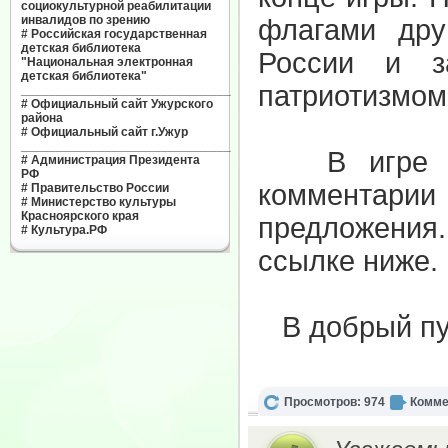
социокультурной реабилитации
инвалидов по зрению
флагами дру
#
Российская государственная
детская библиотека
России и з
"Национальная электронная
детская библиотека"
патриотизмом
______________________________
#
Официальный сайт Ужурского
района
#
Официальный сайт г.Ужур
______________________________
В игре мог
#
Администрация Президента
РФ
комментарии 
#
Правительство России
#
Министерство культуры
Красноярского края
предложения
#
Культура.РФ
ссылке ниже.
В добрый пут
Просмотров: 974
Комме