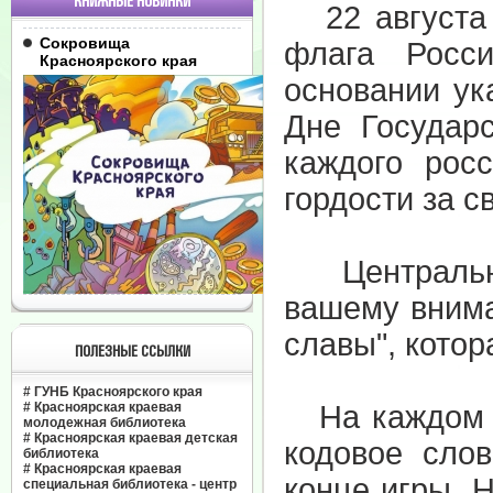
КНИЖНЫЕ НОВИНКИ
22 августа н
Сокровища
флага Росс
Красноярского края
основании ук
Дне Государ
каждого рос
гордости за с
Центральная
вашему внима
славы", котор
ПОЛЕЗНЫЕ ССЫЛКИ
#
ГУНБ Красноярского края
#
Красноярская краевая
На каждом в
молодежная библиотека
#
Красноярская краевая детская
кодовое слов
библиотека
#
Красноярская краевая
конце игры. 
специальная библиотека - центр