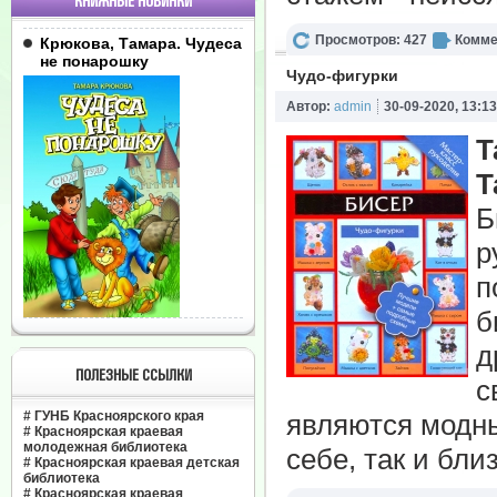
КНИЖНЫЕ НОВИНКИ
Просмотров: 427
Комме
Крюкова, Тамара. Чудеса
не понарошку
Чудо-фигурки
Автор:
admin
30-09-2020, 13:13
Т
Т
Б
р
п
б
д
ПОЛЕЗНЫЕ ССЫЛКИ
с
#
ГУНБ Красноярского края
являются модны
#
Красноярская краевая
молодежная библиотека
себе, так и бли
#
Красноярская краевая детская
библиотека
#
Красноярская краевая