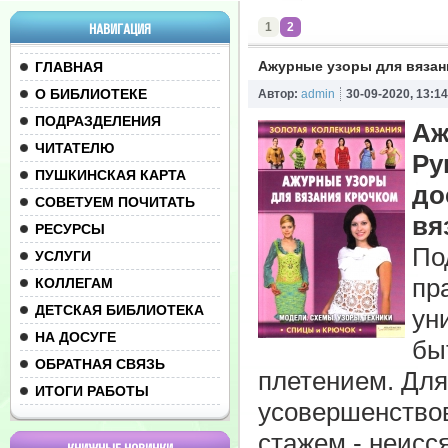
1
2
НАВИГАЦИЯ
Ажурные узоры для вязан
ГЛАВНАЯ
О БИБЛИОТЕКЕ
Автор:
admin
30-09-2020, 13:14
ПОДРАЗДЕЛЕНИЯ
Аж
ЧИТАТЕЛЮ
Ру
ПУШКИНСКАЯ КАРТА
до
СОВЕТУЕМ ПОЧИТАТЬ
вя
РЕСУРСЫ
По
УСЛУГИ
пр
КОЛЛЕГАМ
ДЕТСКАЯ БИБЛИОТЕКА
ун
НА ДОСУГЕ
бы
ОБРАТНАЯ СВЯЗЬ
плетением. Для
ИТОГИ РАБОТЫ
усовершенствов
стажем - неисс