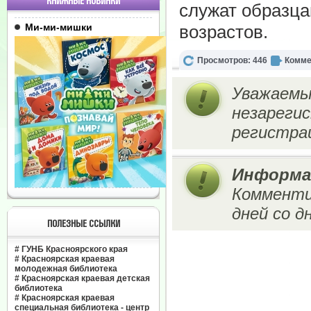
КНИЖНЫЕ НОВИНКИ
служат образца
Ми-ми-мишки
возрастов.
Просмотров: 446
Комме
Уважаемы
незареги
регистрац
Информа
Комменти
дней со д
ПОЛЕЗНЫЕ ССЫЛКИ
#
ГУНБ Красноярского края
#
Красноярская краевая
молодежная библиотека
#
Красноярская краевая детская
библиотека
#
Красноярская краевая
специальная библиотека - центр