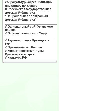
социокультурной реабилитации
инвалидов по зрению
#
Российская государственная
детская библиотека
"Национальная электронная
детская библиотека"
______________________________
#
Официальный сайт Ужурского
района
#
Официальный сайт г.Ужур
______________________________
#
Администрация Президента
РФ
#
Правительство России
#
Министерство культуры
Красноярского края
#
Культура.РФ