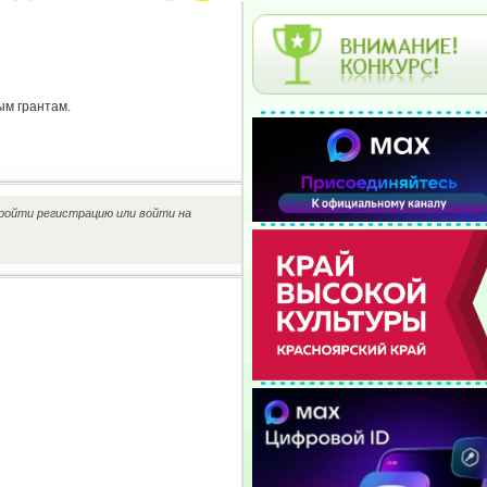
ым грантам
.
ройти регистрацию или войти на