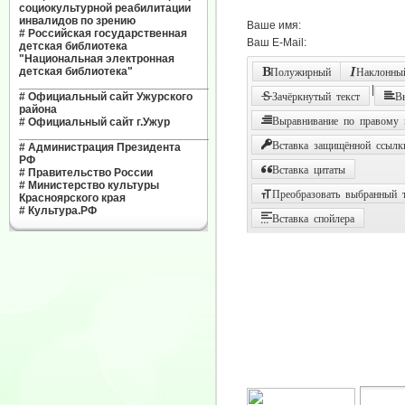
социокультурной реабилитации
инвалидов по зрению
Ваше имя:
#
Российская государственная
Ваш E-Mail:
детская библиотека
"Национальная электронная
детская библиотека"
Полужирный
Наклонный
______________________________
|
#
Официальный сайт Ужурского
Зачёркнутый текст
В
района
Выравнивание по правому
#
Официальный сайт г.Ужур
______________________________
Вставка защищённой ссылк
#
Администрация Президента
РФ
Вставка цитаты
#
Правительство России
#
Министерство культуры
Преобразовать выбранный т
Красноярского края
#
Культура.РФ
Вставка спойлера