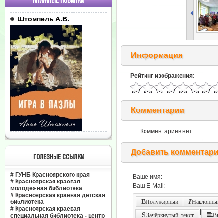
КНИЖНЫЕ НОВИНКИ
Штомпель А.В.
Информация
Рейтинг изображения:
Комментарии
Комментариев нет...
Добавить комментар
ПОЛЕЗНЫЕ ССЫЛКИ
#
ГУНБ Красноярского края
Ваше имя:
#
Красноярская краевая
Ваш E-Mail:
молодежная библиотека
#
Красноярская краевая детская
библиотека
Полужирный
Наклонный
#
Красноярская краевая
|
Зачёркнутый текст
В
специальная библиотека - центр