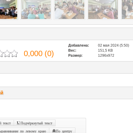
Добавлена:
02 мая 2024 (5:50)
Вес:
151,5 KB
0,000
(
0
)
Размер:
1296x972
ий
 текст
Подчёркнутый текст
ыравнивание по левому краю
По центру