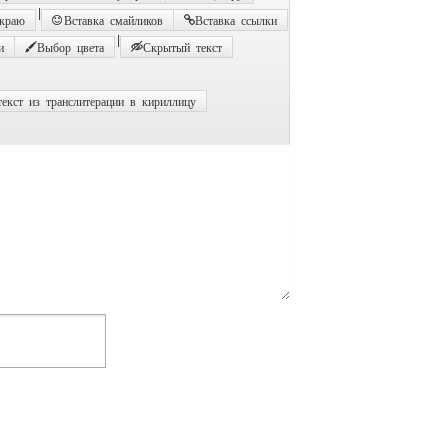
|
 краю
Вставка смайликов
Вставка ссылки
|
и
Выбор цвета
Скрытый текст
екст из транслитерации в кириллицу