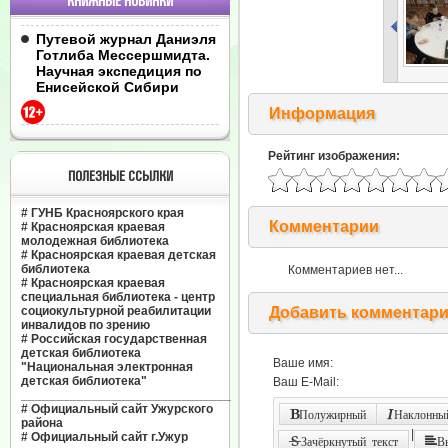
КНИЖНЫЕ НОВИНКИ
Путевой журнал Даниэля
Готлиба Мессершмидта.
Научная экспедиция по
Енисейской Сибири
Информация
Рейтинг изображения:
ПОЛЕЗНЫЕ ССЫЛКИ
#
ГУНБ Красноярского края
Комментарии
#
Красноярская краевая
молодежная библиотека
#
Красноярская краевая детская
библиотека
Комментариев нет...
#
Красноярская краевая
специальная библиотека - центр
социокультурной реабилитации
Добавить комментар
инвалидов по зрению
#
Российская государственная
детская библиотека
Ваше имя:
"Национальная электронная
детская библиотека"
Ваш E-Mail:
______________________________
#
Официальный сайт Ужурского
Полужирный
Наклонный
района
|
#
Официальный сайт г.Ужур
Зачёркнутый текст
В