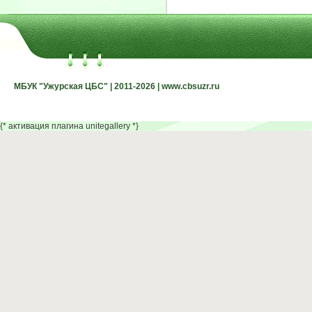
МБУК "Ужурская ЦБС" | 2011-2026 | www.cbsuzr.ru
МБУК "Ужурская ЦБС" | 2011-2026 | www.cbsuzr.ru
{* активация плагина unitegallery *}