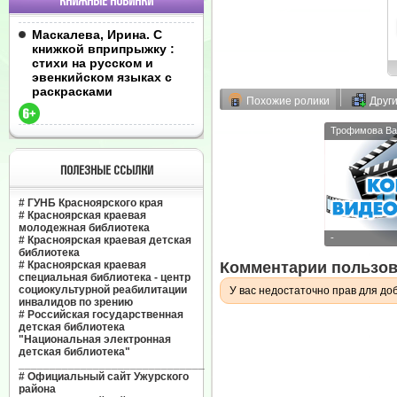
КНИЖНЫЕ НОВИНКИ
Маскалева, Ирина. С
книжкой вприпрыжку :
стихи на русском и
эвенкийском языках с
раскрасками
Похожие ролики
Друг
Трофимова Вале
ПОЛЕЗНЫЕ ССЫЛКИ
#
ГУНБ Красноярского края
#
Красноярская краевая
молодежная библиотека
-
#
Красноярская краевая детская
библиотека
#
Красноярская краевая
Комментарии пользов
специальная библиотека - центр
социокультурной реабилитации
У вас недостаточно прав для до
инвалидов по зрению
#
Российская государственная
детская библиотека
"Национальная электронная
детская библиотека"
______________________________
#
Официальный сайт Ужурского
района